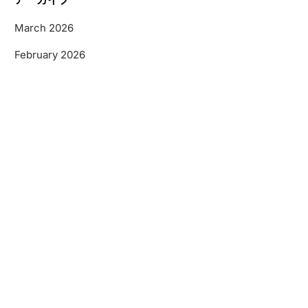
March 2026
February 2026