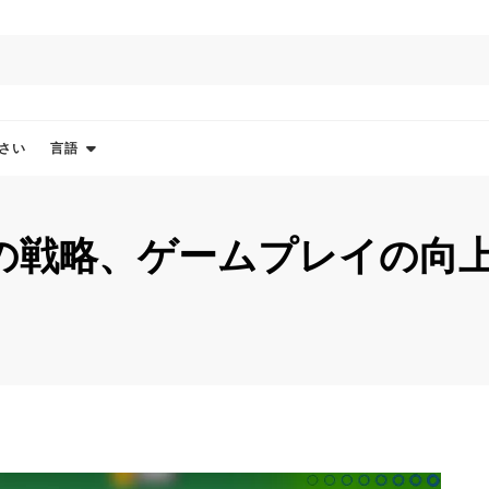
さい
言語
の戦略、ゲームプレイの向