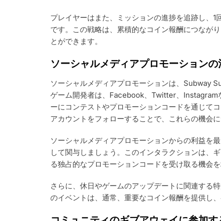
プレイヤーはまた、ミッションの進捗を追跡し、1
です。この戦略は、累積的なコイン報酬につながり
とができます。
ソーシャルメディアプロモーションの
ソーシャルメディアプロモーションは、Subway S
ゲーム開発者は、Facebook、Twitter、Ins
ーにコンテストやプロモーションコードを通じてコインを
アカウントをフォローすることで、これらの機会に
ソーシャルメディアプロモーションからの利益を最
して関与しましょう。このインタラクションは、ギ
る独占的なプロモーションコードを受け取る機会を
さらに、休日やゲームのアップデートに関連する特
のイベントは、通常、重要なコイン報酬を提供し、
コミュニティのギブアウェイに参加す