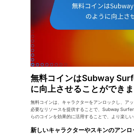
無料コインはSubway Su
に向上させることができま
無料コインは、キャラクターをアンロックし、アッ
必要なリソースを提供することで、Subway Sur
らのコインを効果的に活用することで、より楽しい
新しいキャラクターやスキンのアンロ