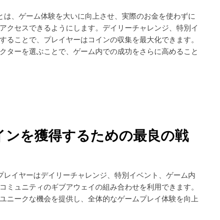
することは、ゲーム体験を大いに向上させ、実際のお金を使わずに
アクセスできるようにします。デイリーチャレンジ、特別イ
することで、プレイヤーはコインの収集を最大化できます。
クターを選ぶことで、ゲーム内での成功をさらに高めること
無料コインを獲得するための最良の戦
めに、プレイヤーはデイリーチャレンジ、特別イベント、ゲーム内
コミュニティのギブアウェイの組み合わせを利用できます。
ユニークな機会を提供し、全体的なゲームプレイ体験を向上