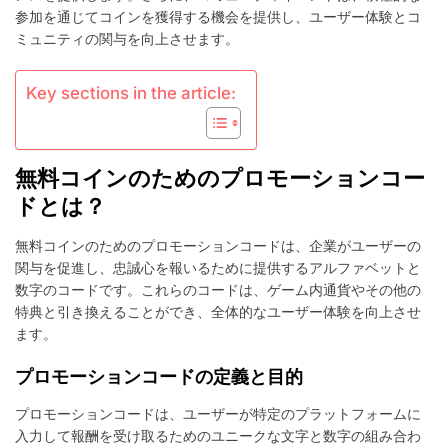
ー
参加を通じてコインを獲得する機会を提供し、ユーザー体験とコ
シ
ミュニティの関与を向上させます。
ョ
ン
コ
Key sections in the article:
ー
ド、
ソ
ー
無料コインのためのプロモーションコー
シ
ャ
ドとは？
ル
メ
無料コインのためのプロモーションコードは、企業がユーザーの
デ
関与を促進し、忠誠心を報いるために提供するアルファベットと
ィ
数字のコードです。これらのコードは、ゲーム内通貨やその他の
ア
の
特典と引き換えることができ、全体的なユーザー体験を向上させ
プ
ます。
レ
ゼ
プロモーションコードの定義と目的
ン
ト、
プロモーションコードは、ユーザーが特定のプラットフォームに
コ
入力して報酬を受け取るためのユニークな文字と数字の組み合わ
ミ