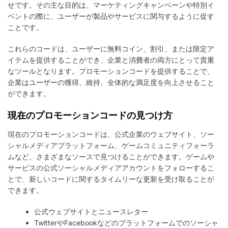
せです。その主な目的は、マーケティングキャンペーンや特別イ
ュ
ベントの際に、ユーザーが製品やサービスに関与するように促す
ニ
テ
ことです。
ィ
イ
これらのコードは、ユーザーに無料コイン、割引、または限定ア
ベ
イテムを提供することができ、企業と消費者の両方にとって貴重
ン
なツールとなります。プロモーションコードを提供することで、
ト
企業はユーザーの獲得、維持、全体的な満足度を向上させること
ができます。
現在のプロモーションコードの見つけ方
現在のプロモーションコードは、公式企業のウェブサイト、ソー
シャルメディアプラットフォーム、ゲームコミュニティフォーラ
ムなど、さまざまなソースで見つけることができます。ゲームや
サービスの公式ソーシャルメディアアカウントをフォローするこ
とで、新しいコードに関するタイムリーな更新を受け取ることが
できます。
公式ウェブサイトとニュースレター
TwitterやFacebookなどのプラットフォームでのソーシャ