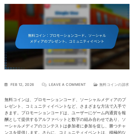
ON
FEB 12, 2026
LEAVE A COMMENT
無料コインの請求
無
料
無料コインは、プロモーションコード、ソーシャルメディアのプ
コ
レゼント、コミュニティイベントなど、さまざまな方法で入手で
イ
きます。プロモーションコードは、ユーザーにゲーム内通貨を報
ン：
プ
酬として提供するアルファベットと数字の組み合わせであり、ソ
ロ
ーシャルメディアのコンテストは参加者に参加を促し、勝つチャ
モ
ンスを提供します。さらに、コミュニティイベントは、積極的な